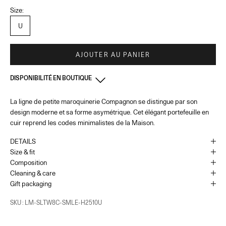
Size:
U
AJOUTER AU PANIER
DISPONIBILITÉ EN BOUTIQUE
La ligne de petite maroquinerie Compagnon se distingue par son
France - Cannes
-
Disponible
design moderne et sa forme asymétrique. Cet élégant portefeuille en
65 Bd de la Croisette Cannes, 06400
+33493436105
cuir reprend les codes minimalistes de la Maison.
DETAILS
Monaco
-
Disponible
Size & fit
1 Place du Casino Monaco, 98000
Composition
+37793250179
Cleaning & care
Gift packaging
UK - London - MOUNT STREET
-
Disponible
SKU : LM-SLTW8C-SMLE-H2510U
128 Mount Street London, England W1K 3NY
+442074911839