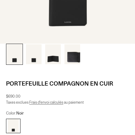
PORTEFEUILLE COMPAGNON EN CUIR
Prix de vente
$690.00
Taxes exclues
Frais d'envoi calculés
au paiement
Color:
Noir
Noir