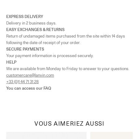
Les stocks de nos boutiques évoluant fréquemment, la disponibilité de cet
article ne peut être totalement garantie.
EXPRESS DELIVERY
Delivery in 2 business days.
EASY EXCHANGES & RETURNS
Return of undamaged items purchased from the site within 14 days
following the date of receipt of your order.
SECURE PAYMENTS
Your payment information is processed securely.
HELP
We are available from Monday to Friday to answer to your questions.
customercare@lanvin.com
+33 (0)1 44 71 31 28
You can access our
FAQ
VOUS AIMERIEZ AUSSI