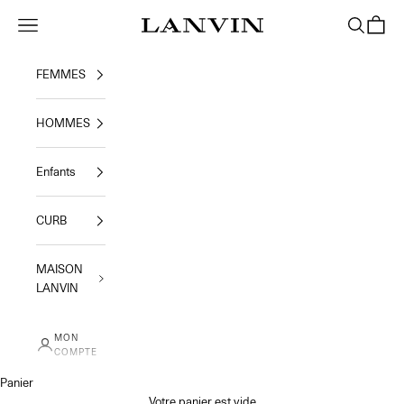
Passer au contenu
Jeanne Lanvin
Menu
Recherche
Panier
FEMMES
HOMMES
Enfants
CURB
MAISON
LANVIN
MON
COMPTE
Panier
Votre panier est vide